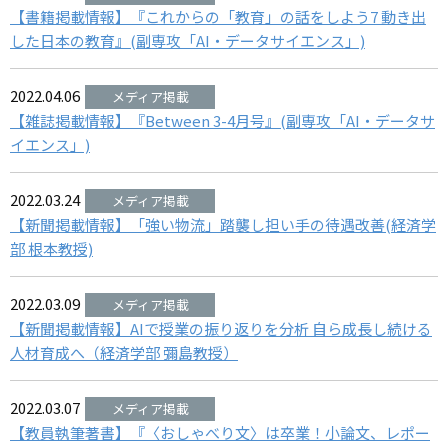
【書籍掲載情報】『これからの「教育」の話をしよう7 動き出
した日本の教育』(副専攻「AI・データサイエンス」)
2022.04.06
【雑誌掲載情報】『Between 3-4月号』(副専攻「AI・データサ
イエンス」)
2022.03.24
【新聞掲載情報】「強い物流」踏襲し担い手の待遇改善(経済学
部 根本教授)
2022.03.09
【新聞掲載情報】AIで授業の振り返りを分析 自ら成長し続ける
人材育成へ（経済学部 彌島教授）
2022.03.07
【教員執筆著書】『〈おしゃべり文〉は卒業！小論文、レポー