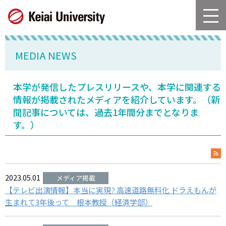
グ
本
ロ
フ
ロ
文
ー
ッ
ー
へ
カ
タ
バ
ル
ー
MEDIA NEWS
ル
ナ
へ
ナ
ビ
ビ
ゲ
本学が発信したプレスリリースや、本学に関連する
ゲ
ー
情報が掲載されたメディアを紹介しています。（新
ー
シ
聞記事については、過去1年間分までとなりま
シ
ョ
す。）
ョ
ン
ン
へ
へ
RSS
2023.05.01
【テレビ出演情報】本当に実現? 高速道路無料化 ドラえもんが
生まれて3年後って 根本教授（経済学部）