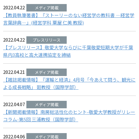
2022.04.22
【教員執筆著書】『ストーリーのない経営学の教科書 ―経営学
言葉辞典―』(経営学科 粟屋 仁美 教授)
2022.04.22
【プレスリリース】敬愛大学ならびに千葉敬愛短期大学が千葉
県内3高校と高大連携協定を締結
2022.04.21
【雑誌掲載情報】『運輸と経済』4月号「今あえて問う、観光に
よる成長戦略」 廻教授（国際学部）
2022.04.07
【新聞掲載情報】南房総活性化のヒント-敬愛大学教授がリレー
コラム-第5回 三浦教授（国際学部）
2022.04.06