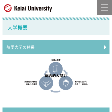
グ
本
ロ
フ
ロ
文
ー
ッ
ー
へ
カ
タ
バ
ル
ー
大学概要
ル
ナ
へ
ナ
ビ
ビ
ゲ
ゲ
ー
敬愛大学の特長
ー
シ
シ
ョ
ョ
ン
ン
へ
へ