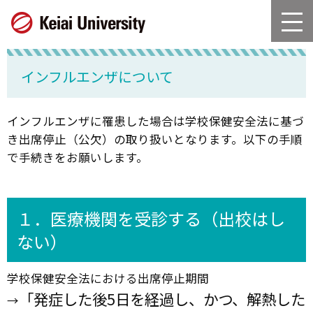
グ
本
ロ
フ
ロ
文
ー
ッ
ー
へ
カ
タ
バ
ル
ー
インフルエンザについて
ル
ナ
へ
ナ
ビ
ビ
ゲ
インフルエンザに罹患した場合は学校保健安全法に基づ
ゲ
ー
き出席停止（公欠）の取り扱いとなります。以下の手順
ー
シ
で手続きをお願いします。
シ
ョ
ョ
ン
ン
へ
へ
１．医療機関を受診する（出校はし
ない）
学校保健安全法における出席停止期間
「発症した後5日を経過し、かつ、解熱した
→