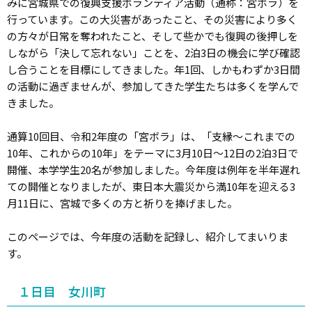
みに宮城県での復興支援ボランティア活動（通称：宮ボラ）を
行っています。この大災害があったこと、その災害により多く
の方々が日常を奪われたこと、そして些かでも復興の後押しを
しながら「決して忘れない」ことを、2泊3日の機会に学び確認
し合うことを目標にしてきました。年1回、しかもわずか3日間
の活動に過ぎませんが、参加してきた学生たちは多くを学んで
きました。
通算10回目、令和2年度の「宮ボラ」は、「支縁～これまでの
10年、これからの10年」をテーマに3月10日～12日の2泊3日で
開催、本学学生20名が参加しました。今年度は例年を半年遅れ
ての開催となりましたが、東日本大震災から満10年を迎える3
月11日に、宮城で多くの方と祈りを捧げました。
このページでは、今年度の活動を記録し、紹介してまいりま
す。
１日目 女川町