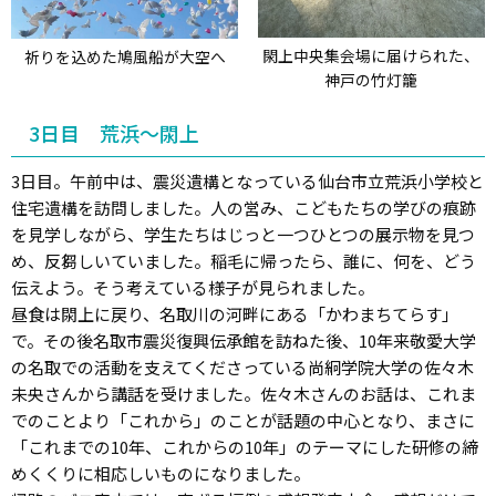
閖上中央集会場に届けられた、
祈りを込めた鳩風船が大空へ
神戸の竹灯籠
3日目 荒浜～閖上
3日目。午前中は、震災遺構となっている仙台市立荒浜小学校と
住宅遺構を訪問しました。人の営み、こどもたちの学びの痕跡
を見学しながら、学生たちはじっと一つひとつの展示物を見つ
め、反芻しいていました。稲毛に帰ったら、誰に、何を、どう
伝えよう。そう考えている様子が見られました。
昼食は閖上に戻り、名取川の河畔にある「かわまちてらす」
で。その後名取市震災復興伝承館を訪ねた後、10年来敬愛大学
の名取での活動を支えてくださっている尚絅学院大学の佐々木
未央さんから講話を受けました。佐々木さんのお話は、これま
でのことより「これから」のことが話題の中心となり、まさに
「これまでの10年、これからの10年」のテーマにした研修の締
めくくりに相応しいものになりました。