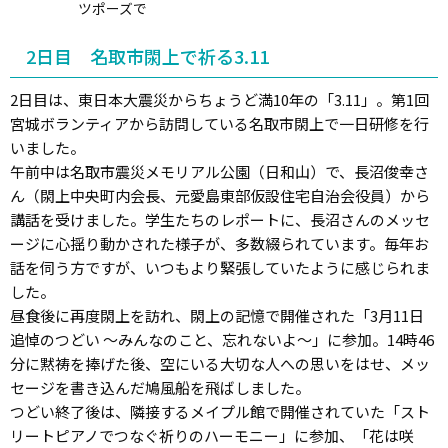
ツポーズで
2日目 名取市閖上で祈る3.11
2日目は、東日本大震災からちょうど満10年の「3.11」。第1回
宮城ボランティアから訪問している名取市閖上で一日研修を行
いました。
午前中は名取市震災メモリアル公園（日和山）で、長沼俊幸さ
ん（閖上中央町内会長、元愛島東部仮設住宅自治会役員）から
講話を受けました。学生たちのレポートに、長沼さんのメッセ
ージに心揺り動かされた様子が、多数綴られています。毎年お
話を伺う方ですが、いつもより緊張していたように感じられま
した。
昼食後に再度閖上を訪れ、閖上の記憶で開催された「3月11日
追悼のつどい 〜みんなのこと、忘れないよ〜」に参加。14時46
分に黙祷を捧げた後、空にいる大切な人への思いをはせ、メッ
セージを書き込んだ鳩風船を飛ばしました。
つどい終了後は、隣接するメイプル館で開催されていた「スト
リートピアノでつなぐ祈りのハーモニー」に参加、「花は咲