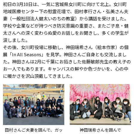
初日の3月10日は、一気に宮城県女川町に向けて北上。女川町
地域医療センター下の慰霊花壇で、田村孝行さん・弘美さん夫
妻（一般社団法人健太いのちの教室）から講話を受けました。
学校や企業などが持つべき防災意識の重要さ、またご子息・健
太さんへの深く変わらぬ愛のお話しをお聞きし、多くの学生が
涙しました。
その後、女川町役場に移動し、神田瑞希さん（絵本作家）の個
展「In All Seasons」を見学。神田さんご自身とも交流しまし
た。神田さんは2月に千葉にお招きした佐藤敏郎先生の教え子の
お一人でもあります。キャンバスの鮮やか色づかいを、心の中
に暖かさを沢山頂戴してきました。
神田瑞希さんを囲んで
田村さんご夫妻を囲んで、ガッ