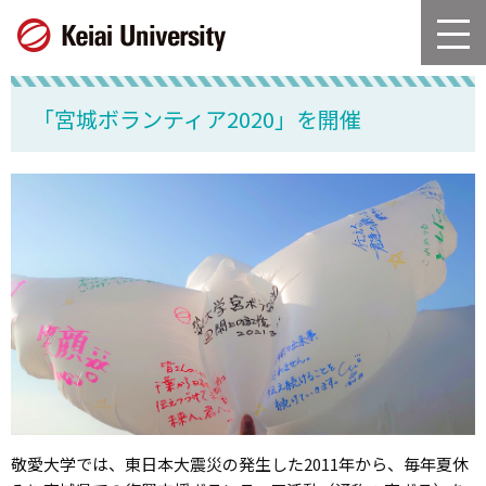
グ
本
ロ
フ
ロ
文
ー
ッ
ー
へ
カ
タ
バ
ル
ー
「宮城ボランティア2020」を開催
ル
ナ
へ
ナ
ビ
ビ
ゲ
ゲ
ー
ー
シ
シ
ョ
ョ
ン
ン
へ
へ
敬愛大学では、東日本大震災の発生した2011年から、毎年夏休