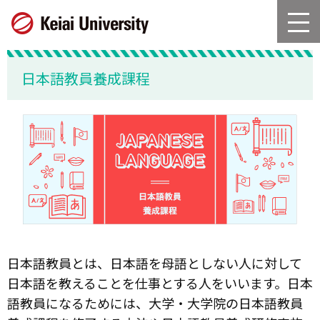
グ
本
ロ
フ
ロ
文
ー
ッ
ー
へ
カ
タ
バ
ル
ー
日本語教員養成課程
ル
ナ
へ
ナ
ビ
ビ
ゲ
ゲ
ー
ー
シ
シ
ョ
ョ
ン
ン
へ
へ
日本語教員とは、日本語を母語としない人に対して
日本語を教えることを仕事とする人をいいます。日本
語教員になるためには、大学・大学院の日本語教員