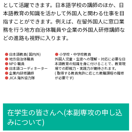
として活躍できます。日本語学校の講師のほか、日
本語教育の知識を活かして外国人と関わる仕事を目
指すことができます。例えば、在留外国人に窓口業
務を行う地方自治体職員や企業の外国人研修講師な
どの進路も視野に入ります。
●
日本語教員( 国内外)
●
小学校・中学校教員
●
地方自治体職員
外国人児童・生徒への理解・対応に必要な日
●
NPO 職員
本語教育の知識を身に付けることで、教育現
●
日本語コーディネーター
場での即戦力・実践力が期待されます。
●
企業内研修講師
( 取得する教員免許に応じた教職課程の履修
●
JICA 海外協力隊
が必要です)
在学生の皆さんへ(本副専攻の申し込
みについて)