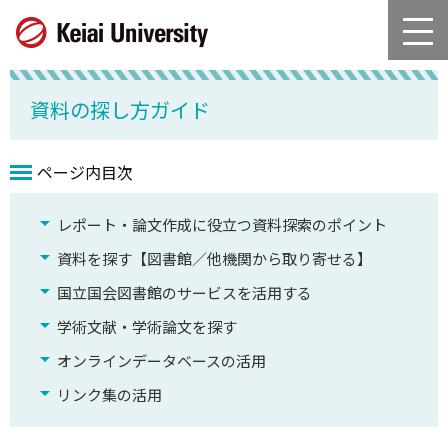
グ
本
ロ
フ
ロ
文
ー
ッ
ー
へ
カ
タ
バ
ル
ー
資料の探し方ガイド
ル
ナ
へ
ナ
ビ
ビ
ゲ
ページ内目次
ゲ
ー
ー
シ
レポート・論文作成に役立つ資料探索のポイント
シ
ョ
ョ
ン
資料を探す【図書館／他機関から取り寄せる】
ン
へ
国立国会図書館のサービスを活用する
へ
学術文献・学術論文を探す
オンラインデータベースの活用
リンク集の活用