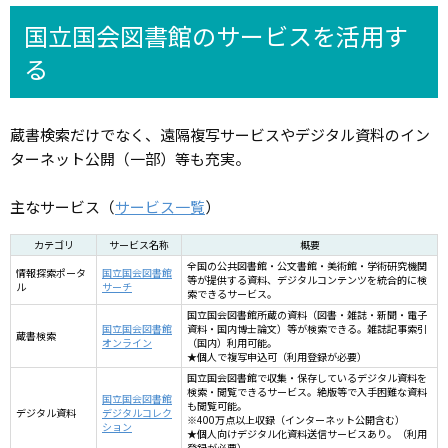
国立国会図書館のサービスを活用す
る
蔵書検索だけでなく、遠隔複写サービスやデジタル資料のイン
ターネット公開（一部）等も充実。
主なサービス（
サービス一覧
）
カテゴリ
サービス名称
概要
全国の公共図書館・公文書館・美術館・学術研究機関
情報探索ポータ
国立国会図書館
等が提供する資料、デジタルコンテンツを統合的に検
ル
サーチ
索できるサービス。
国立国会図書館所蔵の資料（図書・雑誌・新聞・電子
国立国会図書館
資料・国内博士論文）等が検索できる。雑誌記事索引
蔵書検索
オンライン
（国内）利用可能。
★個人で複写申込可（利用登録が必要）
国立国会図書館で収集・保存しているデジタル資料を
検索・閲覧できるサービス。絶版等で入手困難な資料
国立国会図書館
も閲覧可能。
デジタル資料
デジタルコレク
※400万点以上収録（インターネット公開含む）
ション
★個人向けデジタル化資料送信サービスあり。（利用
登録が必要）