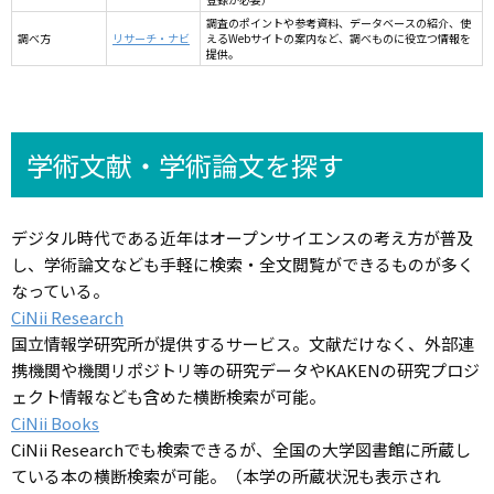
調査のポイントや参考資料、データベースの紹介、使
調べ方
リサーチ・ナビ
えるWebサイトの案内など、調べものに役立つ情報を
提供。
学術文献・学術論文を探す
デジタル時代である近年はオープンサイエンスの考え方が普及
し、学術論文なども手軽に検索・全文閲覧ができるものが多く
なっている。
CiNii Research
国立情報学研究所が提供するサービス。文献だけなく、外部連
携機関や機関リポジトリ等の研究データやKAKENの研究プロジ
ェクト情報なども含めた横断検索が可能。
CiNii Books
CiNii Researchでも検索できるが、全国の大学図書館に所蔵し
ている本の横断検索が可能。（本学の所蔵状況も表示され