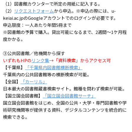
（1）図書館カウンターで所定の用紙に記入する。
（2）
リクエストフォーム
から申込。※申込の際には、u-
keiai.ac.jpのGoogleアカウントでのログインが必要です。
申込限度：一人あたり年間5冊まで
※図書館の予算で購入。貸出可能になるまで、2週間～1ケ月程
度かかる。
③公共図書館／他機関から探す
いずれもHPの
リンク集
→「資料検索」からアクセス可
【千葉県】
「千葉県内図書館横断検索」
千葉県内の公共図書館等の横断検索が可能。
【全国】
「カーリル」
日本最大の図書館蔵書検索サイト。館種を問わず検索が可能。
【国立国会図書館】
「国立国会図書館サーチ」
国立国会図書館をはじめ、全国の公共・大学・専門図書館や学
術研究機関等が提供する資料、デジタルコンテンツを統合的に
検索できる。