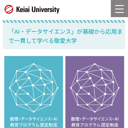
グ
本
ロ
フ
ロ
文
ー
ッ
ー
へ
カ
タ
バ
ル
ー
「AI・データサイエンス」が基礎から応用ま
ル
ナ
へ
ナ
ビ
で一貫して学べる敬愛大学
ビ
ゲ
ゲ
ー
ー
シ
シ
ョ
ョ
ン
ン
へ
へ