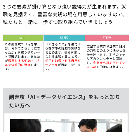
3 つの要素が掛け算となり強い説得力が生まれます。就
職を見据えて、豊富な実践の場を用意していますので、
私たちと一緒に一歩ずつ取り組んでいきましょう。
STEP1
STEP2
STEP3
この副専攻で「何を学
「できること」を裏付け
志望する業界や企業で自分
び、何ができるようにな
る在学中の経験や実績を
の力をどのように活かせる
ったか」を振り返りシー
まとめます。根拠を示し
かを述べます。本学のキャ
トで確認します。あなた
ながら主張することで、
リアカウンセラーと面談
が
得意とする知識・スキ
相手を納得させる自己ピ
し、
企業から求められてい
ルを体系的に整理
しま
ーアール
が可能になりま
るもの
を的確に捉えます。
す。
す。
副専攻「AI・データサイエンス」をもっと知り
たい方へ