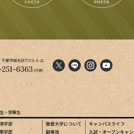
千葉市稲毛区穴川1-5-21
-251-6363
(代表)
生・受験生
済学部
敬愛大学について
キャンパスライフ
際学部
副専攻
入試・オープンキャン