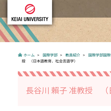
グ
本
ロ
フ
ロ
文
ー
ッ
ー
へ
カ
タ
バ
ル
ー
ル
ナ
へ
ナ
ビ
ビ
ゲ
ゲ
ー
ー
シ
ホーム
>
国際学部
>
教員紹介
>
国際学部国際
シ
ョ
授 （日本語教育、社会言語学）
ョ
ン
ン
へ
へ
長谷川 賴子 准教授 