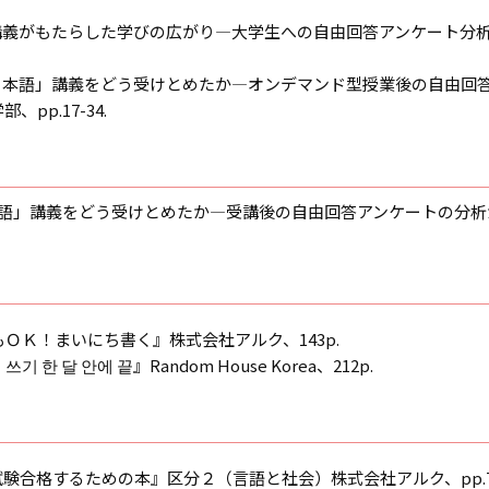
語」講義がもたらした学びの広がり―大学生への自由回答アンケート分
しい日本語」講義をどう受けとめたか―オンデマンド型授業後の自由回
p.17-34.
日本語」講義をどう受けとめたか―受講後の自由回答アンケートの分析
もＯＫ！まいにち書く』株式会社アルク、143p.
 한 달 안에 끝』Random House Korea、212p.
試験合格するための本』区分２（言語と社会）株式会社アルク、pp.76-