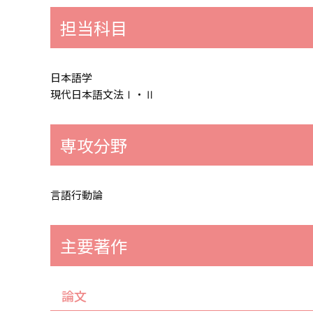
担当科目
日本語学
現代日本語文法Ⅰ・Ⅱ
専攻分野
言語行動論
主要著作
論文