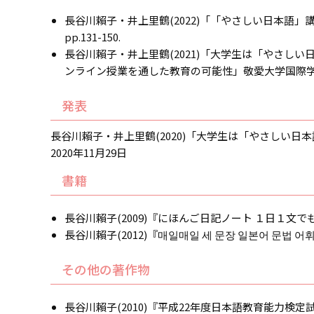
長谷川賴子・井上里鶴(2022)「「やさしい日本
pp.131-150.
長谷川賴子・井上里鶴(2021)「大学生は「やさ
ンライン授業を通した教育の可能性」敬愛大学国際学部、p
発表
長谷川賴子・井上里鶴(2020)「大学生は「やさしい
2020年11月29日
書籍
長谷川賴子(2009)『にほんご日記ノート １日１文で
長谷川賴子(2012)『매일매일 세 문장 일본어 문법 어휘 쓰기
その他の著作物
長谷川賴子(2010)『平成22年度日本語教育能力検定