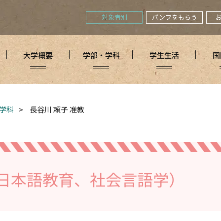
対象者別
パンフをもらう
大学概要
学部・学科
学生生活
国
学科
>
長谷川 賴子 准教
（日本語教育、社会言語学）