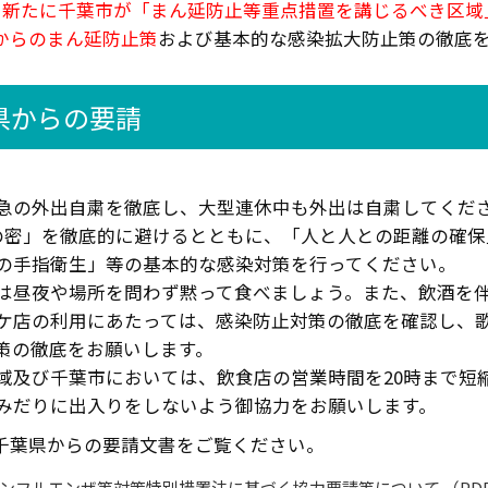
日、新たに千葉市が「まん延防止等重点措置を講じるべき区
からのまん延防止策
および基本的な感染拡大防止策の徹底
県からの要請
急の外出自粛を徹底し、大型連休中も外出は自粛してくだ
の密」を徹底的に避けるとともに、「人と人との距離の確
の手指衛生」等の基本的な感染対策を行ってください。
は昼夜や場所を問わず黙って食べましょう。また、飲酒を
ケ店の利用にあたっては、感染防止対策の徹底を確認し、
策の徹底をお願いします。
域及び千葉市においては、飲食店の営業時間を20時まで短
みだりに出入りをしないよう御協力をお願いします。
千葉県からの要請文書をご覧ください。
ンフルエンザ等対策特別措置法に基づく協力要請等について （PDF フ