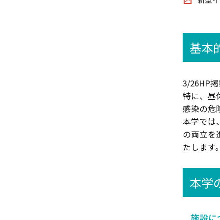
基本
3/26HP
特に、昼
感染の危
本学では
の両立を
たします
本学
施設に