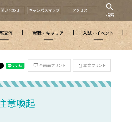
お問い合わせ
キャンパスマップ
アクセス
検索
際交流
就職・キャリア
入試・イベント
全画面プリント
本文プリント
う注意喚起