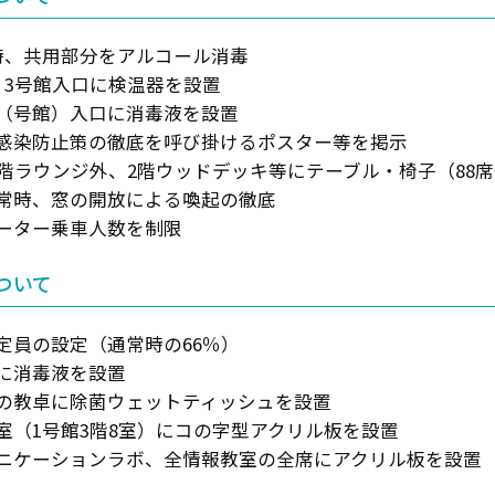
時、共用部分をアルコール消毒
、3号館入口に検温器を設置
（号館）入口に消毒液を設置
感染防止策の徹底を呼び掛けるポスター等を掲示
1階ラウンジ外、2階ウッドデッキ等にテーブル・椅子（88
常時、窓の開放による喚起の徹底
ーター乗車人数を制限
ついて
定員の設定（通常時の66％）
に消毒液を設置
の教卓に除菌ウェットティッシュを設置
室（1号館3階8室）にコの字型アクリル板を設置
ニケーションラボ、全情報教室の全席にアクリル板を設置