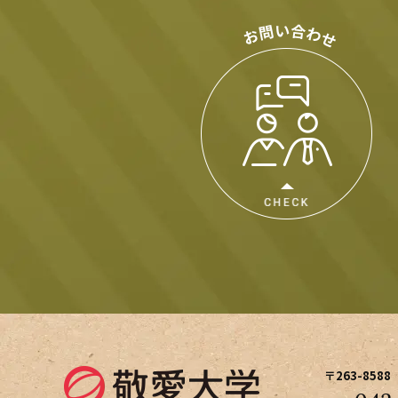
〒263-8588