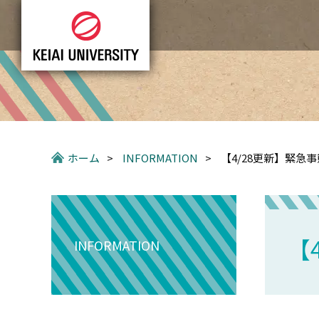
グ
本
ロ
フ
ロ
文
ー
ッ
ー
へ
カ
タ
バ
ル
ー
ル
ナ
へ
ナ
ビ
ビ
ゲ
ゲ
ー
ー
シ
ホーム
>
INFORMATION
>
【4/28更新】緊急
シ
ョ
ョ
ン
ン
へ
へ
【
INFORMATION