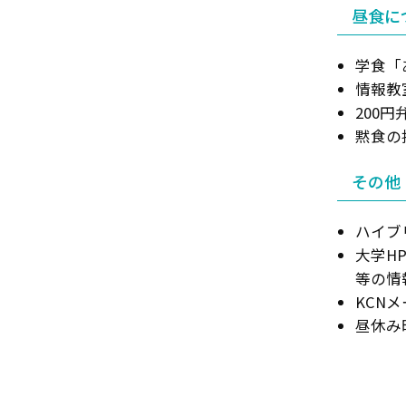
昼食に
学食「
情報教
200
黙食の
その他
ハイブ
大学H
等の情
KCN
昼休み