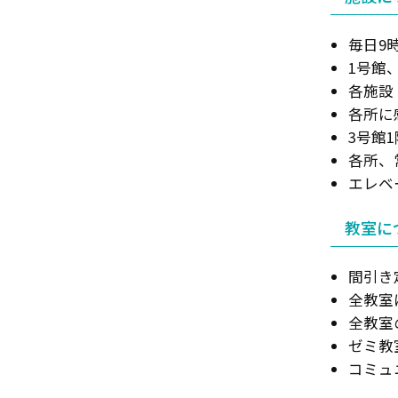
毎日9
1号館
各施設
各所に
3号館
各所、
エレベ
教室に
間引き
全教室
全教室
ゼミ教
コミュ