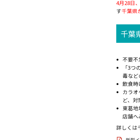
4月28
す
千葉県
千葉
不要不
「3つ
毒など
飲食時
カラオ
ど、対
東葛地
店舗へ
詳しくは
新型イ