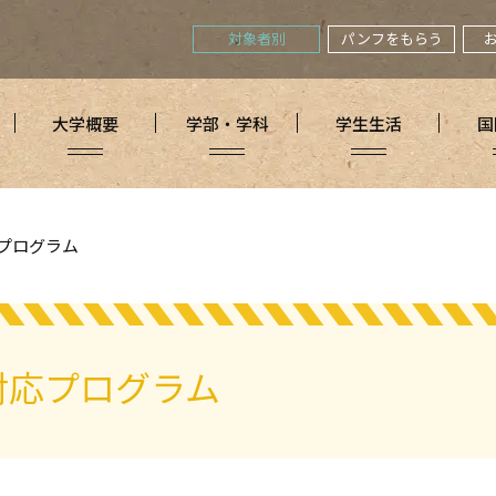
対象者別
パンフをもらう
大学概要
学部・学科
学生生活
国
プログラム
対応プログラム