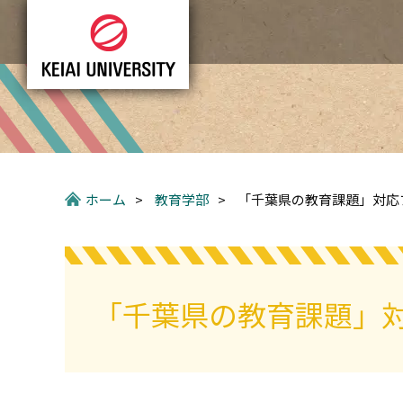
グ
本
ロ
フ
ロ
文
ー
ッ
ー
へ
カ
タ
バ
ル
ー
ル
ナ
へ
ナ
ビ
ビ
ゲ
ゲ
ー
ー
シ
ホーム
>
教育学部
>
「千葉県の教育課題」対応
シ
ョ
ョ
ン
ン
へ
へ
「千葉県の教育課題」