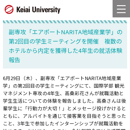
グ
本
ロ
フ
ロ
文
ー
ッ
ー
へ
カ
タ
バ
ル
ー
副専攻「エアポートNARITA地域産業学」の
ル
ナ
へ
ナ
ビ
第2回目の学生ミーティングを開催 複数の
ビ
ゲ
ホテルから内定を獲得した4年生の就活体験
ゲ
ー
報告
ー
シ
シ
ョ
ョ
ン
6月29日（木）、副専攻「エアポートNARITA地域産業
ン
へ
学」の第2回目の学生ミーティングにて、国際学部 観光
へ
マネジメント専攻の4年生、高桑彩花さんが就職活動と
学生生活についての体験を報告しました。高桑さんは後
輩学生に「行動力が大切！」とメッセージ投げかけると
ともに、アルバイトを通じて接客業を目指そうと思った
こと、3年生で参加したインターンシップが就職活動を