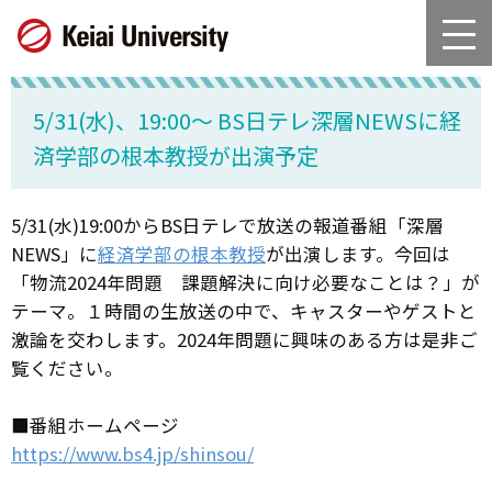
グ
本
ロ
フ
ロ
文
ー
ッ
ー
へ
カ
タ
バ
ル
ー
5/31(水)、19:00～ BS日テレ深層NEWSに経
ル
ナ
へ
ナ
ビ
済学部の根本教授が出演予定
ビ
ゲ
ゲ
ー
ー
シ
5/31(水)19:00からBS日テレで放送の報道番組「深層
シ
ョ
NEWS」に
経済学部の根本教授
が出演します。今回は
ョ
ン
「物流2024年問題 課題解決に向け必要なことは？」が
ン
へ
テーマ。１時間の生放送の中で、キャスターやゲストと
へ
激論を交わします。2024年問題に興味のある方は是非ご
覧ください。
■番組ホームページ
https://www.bs4.jp/shinsou/