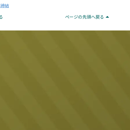
定締結
る
ページの先頭へ戻る
。