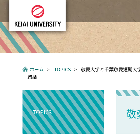
グ
本
ロ
フ
ロ
文
ー
ッ
ー
へ
カ
タ
バ
ル
ー
ル
ナ
へ
ナ
ビ
ビ
ゲ
ゲ
ー
ー
シ
ホーム
>
TOPICS
>
敬愛大学と千葉敬愛短期大
シ
ョ
締結
ョ
ン
ン
へ
へ
敬
TOPICS