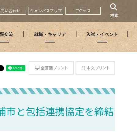
お問い合わせ
キャンパスマップ
アクセス
検索
際交流
就職・キャリア
入試・イベント
全画面プリント
本文プリント
浦市と包括連携協定を締結