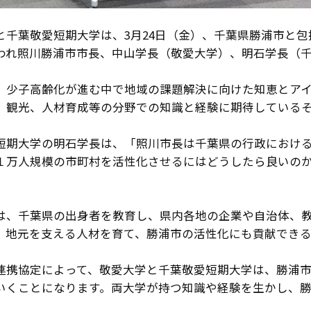
と千葉敬愛短期大学は、3月24日（金）、千葉県勝浦市と
われ照川勝浦市市長、中山学長（敬愛大学）、明石学長（
、少子高齢化が進む中で地域の課題解決に向けた知恵とア
、観光、人材育成等の分野での知識と経験に期待している
短期大学の明石学長は、「照川市長は千葉県の行政における
１万人規模の市町村を活性化させるにはどうしたら良いの
は、千葉県の出身者を教育し、県内各地の企業や自治体、
、地元を支える人材を育て、勝浦市の活性化にも貢献でき
連携協定によって、敬愛大学と千葉敬愛短期大学は、勝浦
いくことになります。両大学が持つ知識や経験を生かし、