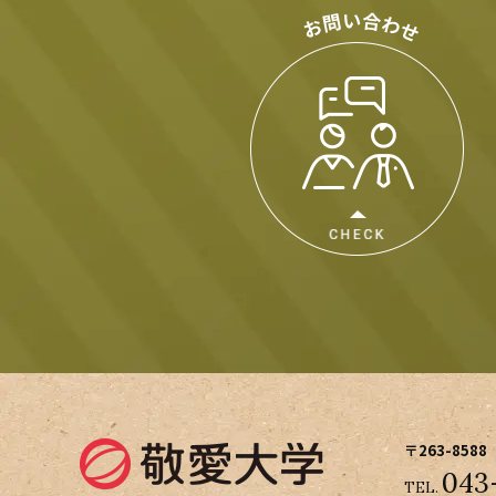
〒263-8588
043
TEL.