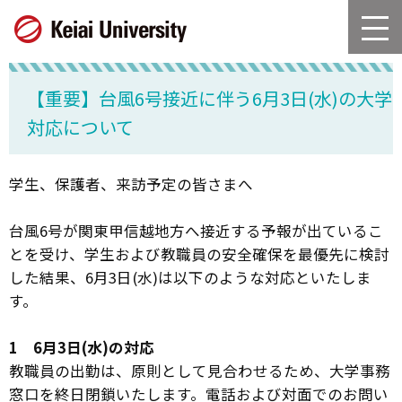
グ
本
ロ
フ
ロ
文
ー
ッ
ー
へ
カ
タ
バ
ル
ー
【重要】台風6号接近に伴う6月3日(水)の大学
ル
ナ
へ
ナ
ビ
対応について
ビ
ゲ
ゲ
ー
ー
シ
学生、保護者、来訪予定の皆さまへ
シ
ョ
ョ
ン
台風6号が関東甲信越地方へ接近する予報が出ているこ
ン
へ
とを受け、学生および教職員の安全確保を最優先に検討
へ
した結果、6月3日(水)は以下のような対応といたしま
す。
1 6月3日(水)の対応
教職員の出勤は、原則として見合わせるため、大学事務
窓口を終日閉鎖いたします。電話および対面でのお問い