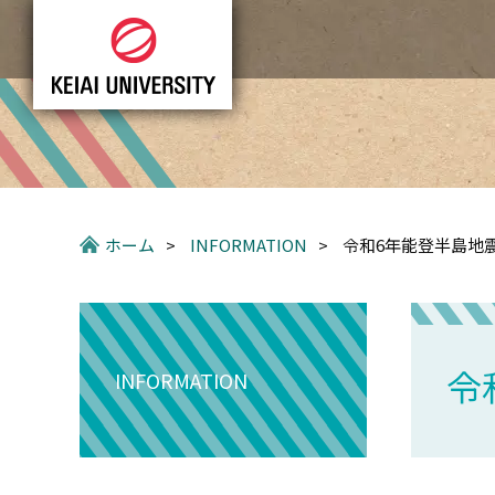
グ
本
ロ
フ
ロ
文
ー
ッ
ー
へ
カ
タ
バ
ル
ー
ル
ナ
へ
ナ
ビ
ビ
ゲ
ゲ
ー
ー
シ
ホーム
>
INFORMATION
>
令和6年能登半島地
シ
ョ
ョ
ン
ン
へ
へ
令
INFORMATION