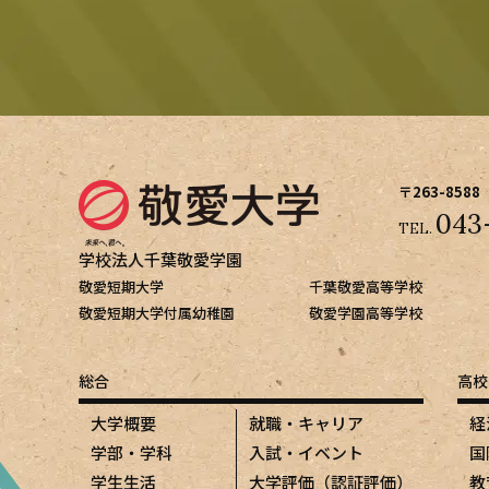
〒263-8588
043
TEL.
学校法人千葉敬愛学園
敬愛短期大学
千葉敬愛高等学校
敬愛短期大学付属幼稚園
敬愛学園高等学校
総合
高校
大学概要
就職・キャリア
経
学部・学科
入試・イベント
国
学生生活
大学評価（認証評価）
教