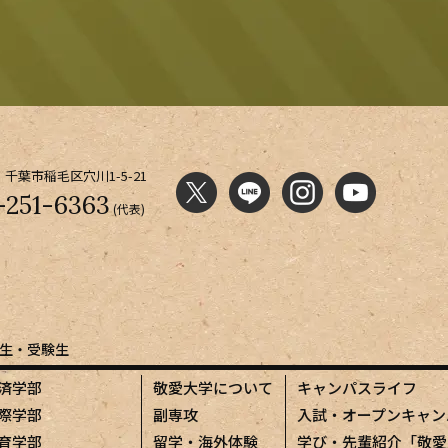
千葉市稲毛区穴川1-5-21
-251-6363
(代表)
生・受験生
済学部
敬愛大学について
キャンパスライフ
際学部
副専攻
入試・オープンキャン
育学部
留学・海外体験
学び・先輩紹介「敬愛