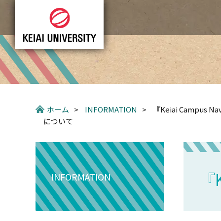
グ
本
ロ
フ
ロ
文
ー
ッ
ー
へ
カ
タ
バ
ル
ー
ル
ナ
へ
ナ
ビ
ビ
ゲ
ゲ
ー
ー
シ
ホーム
>
INFORMATION
>
『Keiai Campus
シ
ョ
について
ョ
ン
ン
へ
へ
『
INFORMATION