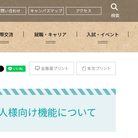
お問い合わせ
キャンパスマップ
アクセス
検索
際交流
就職・キャリア
入試・イベント
全画面プリント
本文プリント
r』保証人様向け機能について