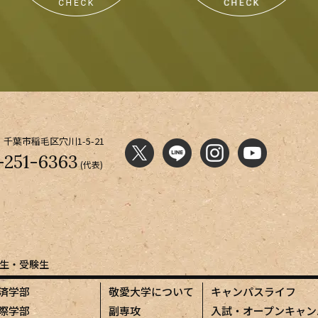
千葉市稲毛区穴川1-5-21
-251-6363
(代表)
生・受験生
済学部
敬愛大学について
キャンパスライフ
際学部
副専攻
入試・オープンキャン