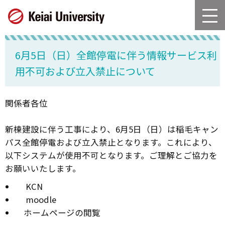
グ
本
ロ
フ
ロ
文
ー
ッ
ー
へ
カ
タ
バ
ル
ー
6月5日（日）全館停電に伴う情報サービス利
ル
ナ
へ
ナ
ビ
用不可および立入禁止について
ビ
ゲ
ゲ
ー
ー
シ
関係者各位
シ
ョ
ョ
ン
新棟建設に伴う工事により、6月5日（日）は稲毛キャン
ン
へ
パス全館停電および立入禁止となります。これにより、
へ
以下システムが使用不可となります。ご理解とご協力を
お願いいたします。
KCN
moodle
ホームページの閲覧