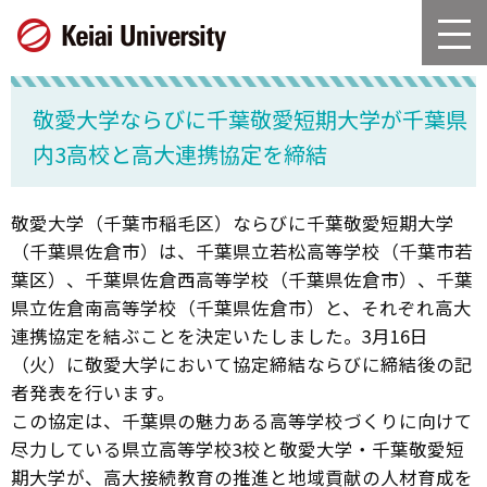
グ
本
ロ
フ
ロ
文
ー
ッ
ー
へ
カ
タ
バ
ル
ー
敬愛大学ならびに千葉敬愛短期大学が千葉県
ル
ナ
へ
ナ
ビ
内3高校と高大連携協定を締結
ビ
ゲ
ゲ
ー
ー
シ
敬愛大学（千葉市稲毛区）ならびに千葉敬愛短期大学
シ
ョ
（千葉県佐倉市）は、千葉県立若松高等学校（千葉市若
ョ
ン
葉区）、千葉県佐倉西高等学校（千葉県佐倉市）、千葉
ン
へ
県立佐倉南高等学校（千葉県佐倉市）と、それぞれ高大
へ
連携協定を結ぶことを決定いたしました。3月16日
（火）に敬愛大学において協定締結ならびに締結後の記
者発表を行います。
この協定は、千葉県の魅力ある高等学校づくりに向けて
尽力している県立高等学校3校と敬愛大学・千葉敬愛短
期大学が、高大接続教育の推進と地域貢献の人材育成を