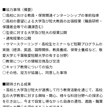
■協力事項（概要）
○高校における教員・保育関連インターンシップの事前指導
○高校の要望による大学及び短大教員の出張授業（職員研修・
保護者会等での講演含む）
○生徒に対する大学及び短大の授業公開
・通常授業の公開
・サマースクーリング・高校生セミナーなど短期プログラムの
実施（経済、英語、国際関係、教員養成、保育士養成など、敬
愛大学と千葉敬愛短期大学の有する分野）
○教育についての情報交換及び交流
○キャリア教育についての協力
○その他、双方が協議し、同意した事項
■期待される成果
・高校と大学及び短大が連携して行う教育活動を通じて、高校
生の大学教育に対する興味・関心、様々な科目分野への探求心
を引き出し、今まで自覚し得なかった自身の適性、進路・職業
選択への関心を深化することができる。