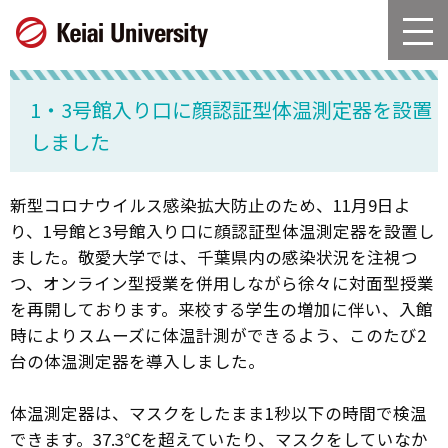
グ
本
ロ
フ
ロ
文
ー
ッ
ー
へ
カ
タ
バ
ル
ー
1・3号館入り口に顔認証型体温測定器を設置
ル
ナ
へ
ナ
ビ
しました
ビ
ゲ
ゲ
ー
ー
シ
新型コロナウイルス感染拡大防止のため、11月9日よ
シ
ョ
り、1号館と3号館入り口に顔認証型体温測定器を設置し
ョ
ン
ました。敬愛大学では、千葉県内の感染状況を注視つ
ン
へ
つ、オンライン型授業を併用しながら徐々に対面型授業
へ
を再開しております。来校する学生の増加に伴い、入館
時によりスムーズに体温計測ができるよう、このたび2
台の体温測定器を導入しました。
体温測定器は、マスクをしたまま1秒以下の時間で検温
できます。37.3℃を超えていたり、マスクをしていなか