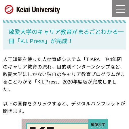
グ
本
ロ
フ
ロ
文
ー
ッ
ー
へ
カ
タ
バ
ル
ー
敬愛大学のキャリア教育がまるごとわかる一
ル
ナ
へ
ナ
ビ
冊「K.I. Press」が完成！
ビ
ゲ
ゲ
ー
ー
シ
人工知能を使った人材育成システム「TIARA」や4年間
シ
ョ
のキャリア教育の流れ、目的別インターンシップなど、
ョ
ン
敬愛大学にしかない独自のキャリア教育プログラムがま
ン
へ
るごとわかる「K.I. Press」2020年度版が完成しまし
へ
た。
以下の画像をクリックすると、デジタルパンフレットが
開きます。