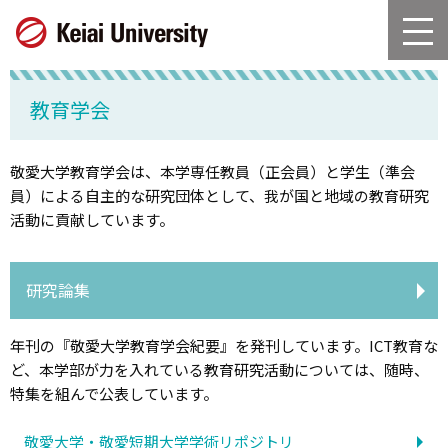
グ
本
ロ
フ
ロ
文
ー
ッ
ー
へ
カ
タ
バ
ル
ー
教育学会
ル
ナ
へ
ナ
ビ
ビ
ゲ
敬愛大学教育学会は、本学専任教員（正会員）と学生（準会
ゲ
ー
員）による自主的な研究団体として、我が国と地域の教育研究
ー
シ
活動に貢献しています。
シ
ョ
ョ
ン
ン
へ
研究論集
へ
年刊の『敬愛大学教育学会紀要』を発刊しています。ICT教育な
ど、本学部が力を入れている教育研究活動については、随時、
特集を組んで公表しています。
敬愛大学・敬愛短期大学学術リポジトリ