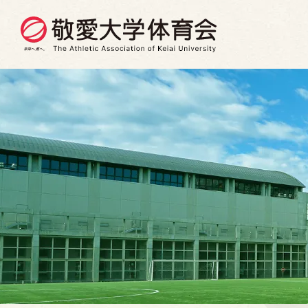
グ
本
ロ
フ
ロ
文
ー
ッ
ー
へ
カ
タ
バ
ル
ー
ル
ナ
へ
ナ
ビ
ビ
ゲ
ゲ
ー
ー
シ
シ
ョ
ョ
ン
ン
へ
へ