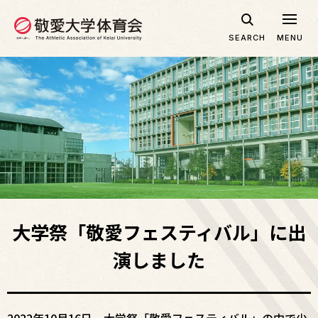
グ
本
ロ
フ
ロ
文
ー
ッ
SEARCH
MENU
ー
へ
カ
タ
バ
ル
ー
ル
ナ
へ
ナ
ビ
ビ
ゲ
ゲ
ー
ー
シ
シ
ョ
ョ
ン
ン
へ
へ
大学祭「敬愛フェスティバル」に出
演しました