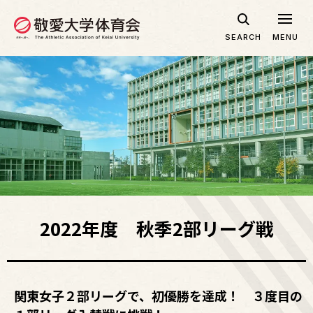
グ
本
ロ
フ
ロ
文
ー
ッ
SEARCH
MENU
ー
へ
カ
タ
バ
ル
ー
ル
ナ
へ
ナ
ビ
ビ
ゲ
ゲ
ー
ー
シ
シ
ョ
ョ
ン
ン
へ
へ
2022年度 秋季2部リーグ戦
関東女子２部リーグで、初優勝を達成！ ３度目の