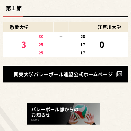
第１節
敬愛大学
江戸川大学
30
－
28
3
0
25
－
17
25
－
17
関東大学バレーボール連盟公式ホームページ